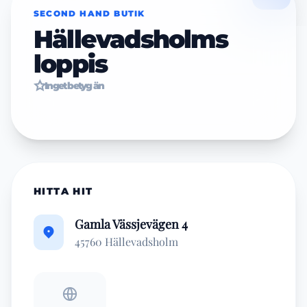
SECOND HAND BUTIK
Hällevadsholms
loppis
Inget betyg än
HITTA HIT
Gamla Vässjevägen 4
45760 Hällevadsholm