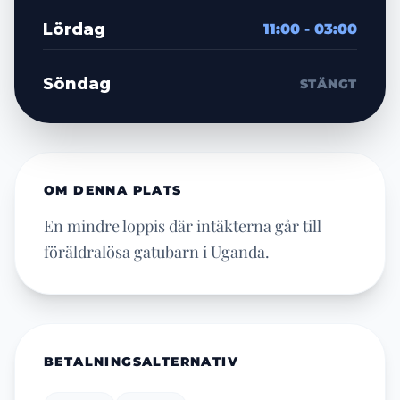
Lördag
11:00 - 03:00
Söndag
STÄNGT
OM DENNA PLATS
En mindre loppis där intäkterna går till
föräldralösa gatubarn i Uganda.
BETALNINGSALTERNATIV