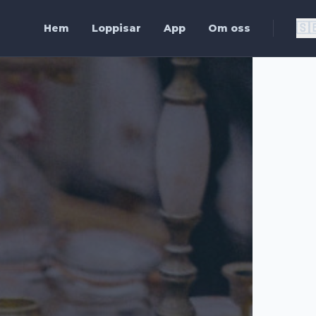
🇸
Hem
Loppisar
App
Om oss