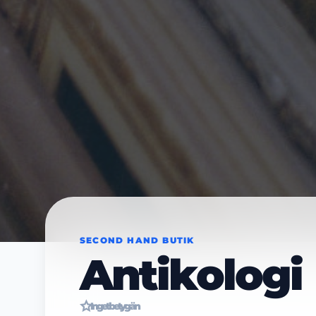
SECOND HAND BUTIK
Antikologi
Inget betyg än