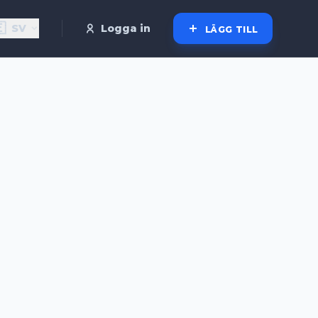

SV
Logga in
LÄGG TILL