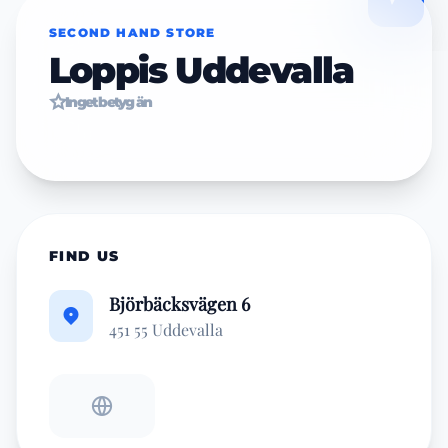
SECOND HAND STORE
Loppis Uddevalla
Inget betyg än
FIND US
Björbäcksvägen 6
451 55 Uddevalla