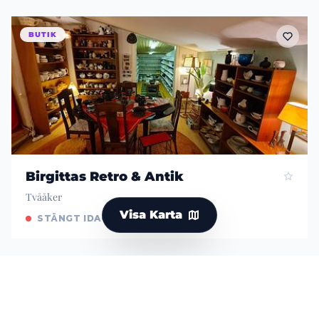
BUTIK
Birgittas Retro & Antik
Tvååker
Visa Karta
STÄNGT IDAG
BUTIK
Brygghusets Secondhand