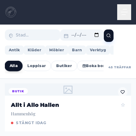
Antik
Kläder
Möbler
Barn
Verktyg
Böcker
Alla
Loppisar
Butiker
Boka bord
Öppet i
45 TRÄFFAR
BUTIK
Allt i Allo Hallen
Hammenhög
STÄNGT IDAG