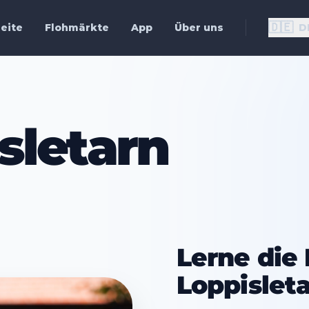
🇩🇪
eite
Flohmärkte
App
Über uns
D
sletarn
Lerne die 
Loppislet