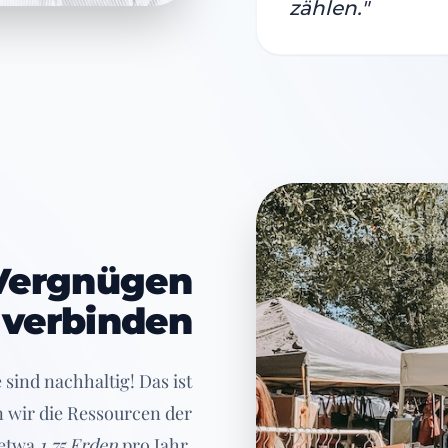
zählen."
Vergnügen
verbinden
sind nachhaltig! Das ist
n wir die Ressourcen der
 etwa
1,75 Erden
pro Jahr.